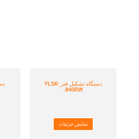
دستگاه تشکیل فنر YLSK-
840RW.
نمایش جزئیات