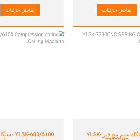
نمایش جزئیات
نمایش جزئیات
دستگاه سیم پیچ فنر YLSK-
YLSK-680/6100