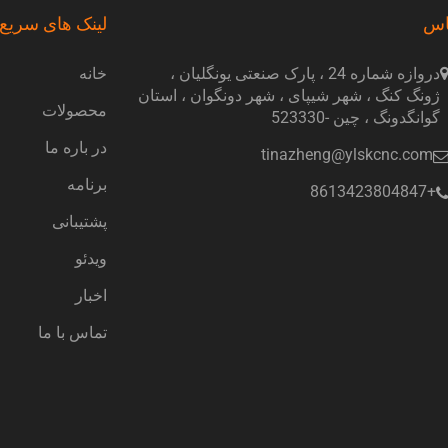
اس
لینک های سریع
دروازه شماره 24 ، پارک صنعتی یونگلیان ،
خانه
ژونگ کنگ ، شهر شیپای ، شهر دونگوان ، استان
محصولات
گوانگدونگ ، چین -523330
در باره ما
tinazheng@ylskcnc.com
برنامه
+8613423804847
پشتیبانی
ویدئو
اخبار
تماس با ما