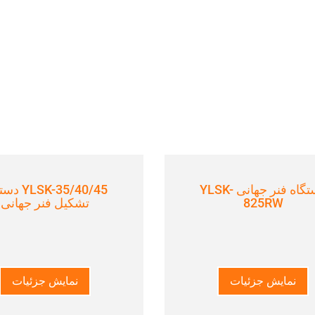
دستگاه فنر جهانی YLSK-
LSK-35/40/45
825RW
تشکیل فنر جهانی
نمایش جزئیات
نمایش جزئیات