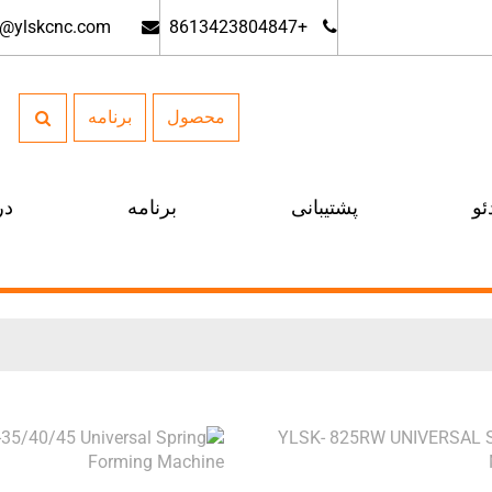
g@ylskcnc.com
+8613423804847
محصول
برنامه
ئو
پشتیبانی
برنامه
در