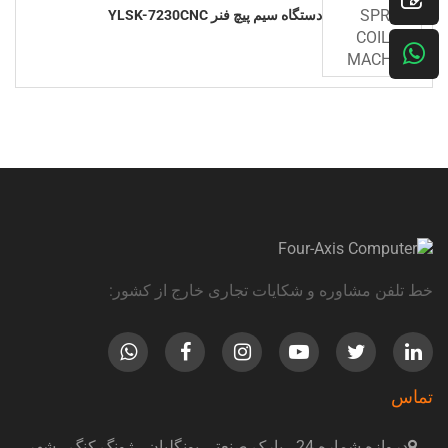
دستگاه سیم پیچ فنر YLSK-7230CNC
خط تلفن مشاوره و شکایات تجاری خارج از کشور:
تماس
دروازه شماره 24 ، پارک صنعتی یونگلیان ، ژونگ کنگ ، شهر