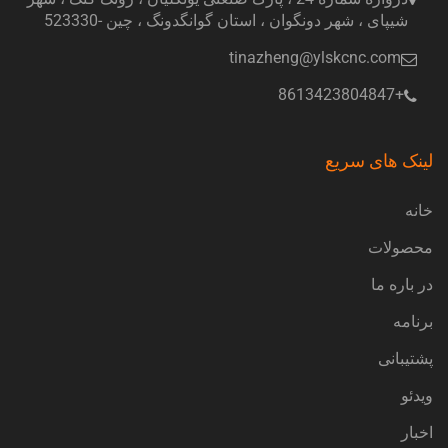
شیپای ، شهر دونگوان ، استان گوانگدونگ ، چین -523330
tinazheng@ylskcnc.com
+8613423804847
لینک های سریع
خانه
محصولات
در باره ما
برنامه
پشتیبانی
ویدئو
اخبار